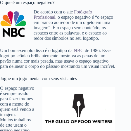
O que é um espaço negativo?
De acordo com o site
Fotógrafo
Profissional
,
o espaço negativo é “o espaço
em branco ao redor de um objeto em uma
imagem”. É o espaço sem conteúdo, os
espaços entre as palavras, e o espaço ao
redor dos símbolos no seu logotipo.
Um bom exemplo disso é o logotipo da
NBC
de 1986. Esse
logotipo icônico brilhantemente mostrava as penas de um
pavão numa cor mais pesada, mas usava o espaço negativo
para delinear o corpo do pássaro mostrando um visual incrível.
Jogue um jogo mental com seus visitantes
O espaço negativo
é sempre usado
para fazer truques
com a mente de
quem está vendo a
imagem.
Muitos trabalhos
de arte usam o
espaço negativo