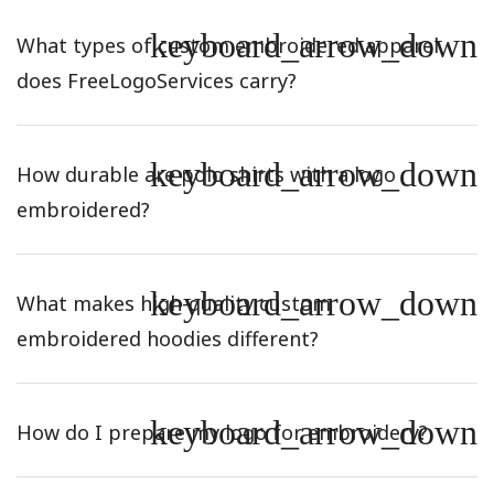
keyboard_arrow_down
What types of custom embroidered apparel
does FreeLogoServices carry?
keyboard_arrow_down
How durable are polo shirts with a logo
embroidered?
keyboard_arrow_down
What makes high-quality custom
embroidered hoodies different?
keyboard_arrow_down
How do I prepare my logo for embroidery?