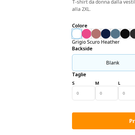
T-shirt da donna dalla vestib
alla 2XL.
Colore
Grigio Scuro Heather
Backside
Blank
Taglie
S
M
L
Pr