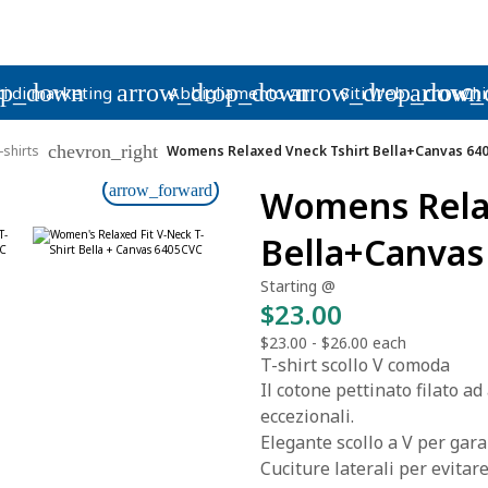
op_down
arrow_drop_down
arrow_drop_down
arrow_
i di marketing
Abbigliamento
Siti Web
Chi
chevron_right
-shirts
Womens Relaxed Vneck Tshirt Bella+Canvas 64
arrow_forward
Womens Relax
Bella+Canvas
Starting @
$23.00
$23.00
-
$26.00
each
T-shirt scollo V comoda
Il cotone pettinato filato a
eccezionali.
Elegante scollo a V per gar
Cuciture laterali per evitare 