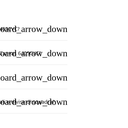
board_arrow_down
6405CVC?
board_arrow_down
+ Canvas 6405CVC?
board_arrow_down
board_arrow_down
li o divise di squadra?