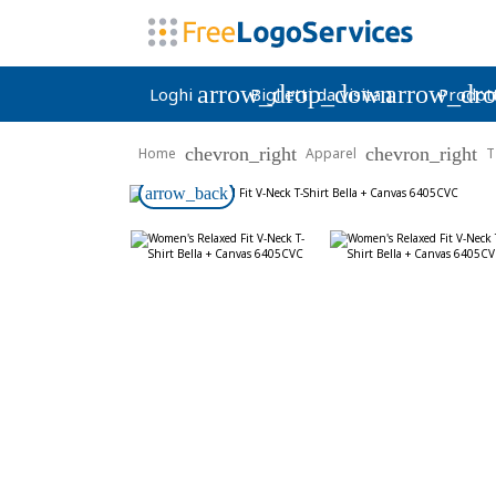
arrow_drop_down
arrow_dr
Loghi
Biglietti da visita
Prodott
chevron_right
chevron_right
Home
Apparel
T
arrow_back