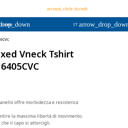
Accedi
account_circle
drop_down
arrow_drop_dow
 siamo
IT
05CVC
ed Vneck Tshirt
 6405CVC
d anello offre morbidezza e resistenza
antire la massima libertà di movimento.
che il capo si attorcigli.