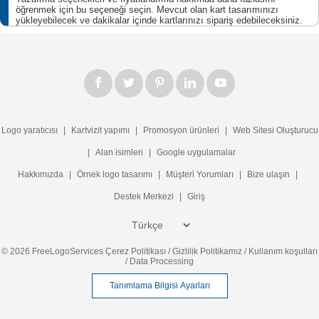
öğrenmek için bu seçeneği seçin. Mevcut olan kart tasarımınızı
yükleyebilecek ve dakikalar içinde kartlarınızı sipariş edebileceksiniz.
Logo yaratıcısı
|
Kartvizit yapımı
|
Promosyon ürünleri
|
Web Sitesi Oluşturucu
|
Alan isimleri
|
Google uygulamalar
Hakkımızda
|
Örnek logo tasarımı
|
Müşteri̇ Yorumları
|
Bize ulaşın
|
Destek Merkezi
|
Giriş
© 2026 FreeLogoServices
Çerez Politikası
/
Gizlilik Politikamız
/
Kullanım koşulları
/
Data Processing
Tanımlama Bilgisi Ayarları