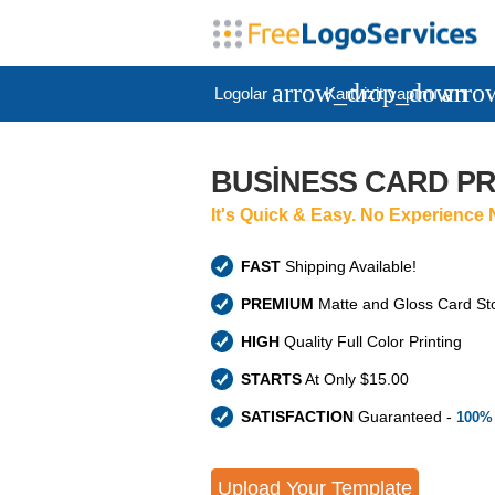
arrow_drop_down
arro
Logolar
Kartvizit yapımı
BUSINESS CARD PR
It's Quick & Easy. No Experience 
FAST
Shipping Available!
PREMIUM
Matte and Gloss Card St
HIGH
Quality Full Color Printing
STARTS
At Only $15.00
SATISFACTION
Guaranteed -
100%
Upload Your Template