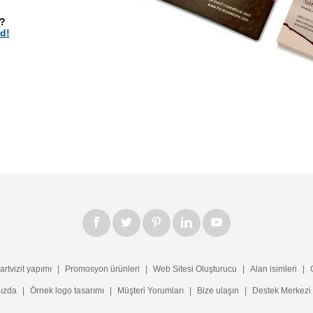
d?
d!
artvizit yapımı
|
Promosyon ürünleri
|
Web Sitesi Oluşturucu
|
Alan isimleri
|
ızda
|
Örnek logo tasarımı
|
Müşteri̇ Yorumları
|
Bize ulaşın
|
Destek Merkezi