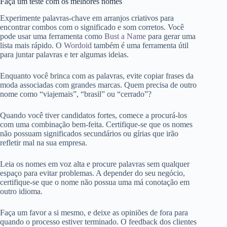
Faça um teste com os melhores nomes
Experimente palavras-chave em arranjos criativos para
encontrar combos com o significado e som corretos. Você
pode usar uma ferramenta como
Bust a Name
para gerar uma
lista mais rápido. O
Wordoid
também é uma ferramenta útil
para juntar palavras e ter algumas ideias.
Enquanto você brinca com as palavras, evite copiar frases da
moda associadas com grandes marcas. Quem precisa de outro
nome como “viajemais”, “brasil” ou “cerrado”?
Quando você tiver candidatos fortes, comece a procurá-los
com uma combinação bem-feita. Certifique-se que os nomes
não possuam significados secundários ou gírias que irão
refletir mal na sua empresa.
Leia os nomes em voz alta e procure palavras sem qualquer
espaço para evitar problemas. A depender do seu negócio,
certifique-se que o nome não possua uma má conotação em
outro idioma.
Faça um favor a si mesmo, e deixe as opiniões de fora para
quando o processo estiver terminado. O feedback dos clientes