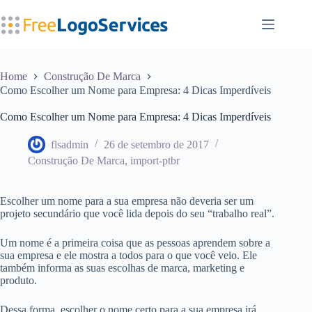
Pular
para
o
conteúdo
Home
Construção De Marca
Como Escolher um Nome para Empresa: 4 Dicas Imperdíveis
Como Escolher um Nome para Empresa: 4 Dicas Imperdíveis
flsadmin
26 de setembro de 2017
Construção De Marca
,
import-ptbr
Escolher um nome para a sua empresa não deveria ser um
projeto secundário que você lida depois do seu “trabalho real”.
Um nome é a primeira coisa que as pessoas aprendem sobre a
sua empresa e ele mostra a todos para o que você veio. Ele
também informa as suas escolhas de marca, marketing e
produto.
Dessa forma, escolher o nome certo para a sua empresa irá