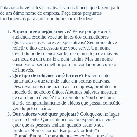
Palavras-chave fortes e criativas são os blocos que fazem parte
de um ótimo nome de empresa. Faça essas perguntas
fundamentais para ajudar no brainstorm de ideias:
A quem o seu negócio serve?
Pense por que a sua
audiência escolhe você ao invés dos competidores.
Quais são seus valores e expectativas? Seu nome deve
refletir o tipo de pessoas que você serve. Um nome
divertido pode se encaixar bem em uma loja de móveis
da moda ou em uma loja para jardim. Mas um nome
conservador seria melhor para um contador ou corretor
de imóveis.
Que tipo de soluções você fornece?
Experimente
juntar tudo o que tem de valor em poucas palavras.
Descreva traços que fazem a sua empresa, produtos ou
modelo de negócios único. Algumas palavras mostram
de cara quem é você? Por exemplo, o YouTube é um
site de compartilhamento de vídeos que possui conteúdo
gerado pelo usuário.
Que valores você quer projetar?
Coloque-se no lugar
do seu cliente. Que sentimentos ou experiências você
quer que as pessoas tenham quando usam o seu
produto? Nomes como “Bar para Conforto” e
“BarradeEnergia” transmitem a experiência que eles