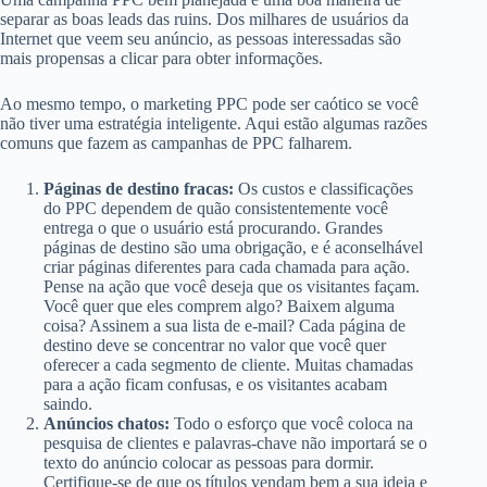
separar as boas leads das ruins. Dos milhares de usuários da
Internet que veem seu anúncio, as pessoas interessadas são
mais propensas a clicar para obter informações.
Ao mesmo tempo, o marketing PPC pode ser caótico se você
não tiver uma estratégia inteligente. Aqui estão algumas razões
comuns que fazem as campanhas de PPC falharem.
Páginas de destino fracas:
Os custos e classificações
do PPC dependem de quão consistentemente você
entrega o que o usuário está procurando. Grandes
páginas de destino são uma obrigação, e é aconselhável
criar páginas diferentes para cada chamada para ação.
Pense na ação que você deseja que os visitantes façam.
Você quer que eles comprem algo? Baixem alguma
coisa? Assinem a sua lista de e-mail? Cada página de
destino deve se concentrar no valor que você quer
oferecer a cada segmento de cliente. Muitas chamadas
para a ação ficam confusas, e os visitantes acabam
saindo.
Anúncios chatos:
Todo o esforço que você coloca na
pesquisa de clientes e palavras-chave não importará se o
texto do anúncio colocar as pessoas para dormir.
Certifique-se de que os títulos vendam bem a sua ideia e