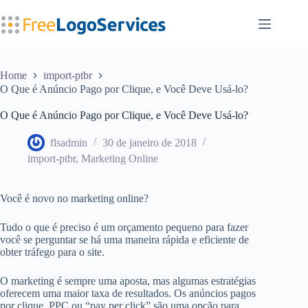
Pular
para
o
conteúdo
Home
import-ptbr
O Que é Anúncio Pago por Clique, e Você Deve Usá-lo?
O Que é Anúncio Pago por Clique, e Você Deve Usá-lo?
flsadmin
30 de janeiro de 2018
import-ptbr
,
Marketing Online
Você é novo no marketing online?
Tudo o que é preciso é um orçamento pequeno para fazer
você se perguntar se há uma maneira rápida e eficiente de
obter tráfego para o site.
O marketing é sempre uma aposta, mas algumas estratégias
oferecem uma maior taxa de resultados. Os anúncios pagos
por clique, PPC ou “pay per click” são uma opção para