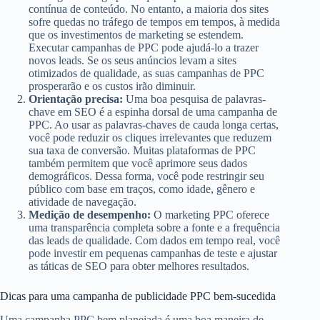
contínua de conteúdo. No entanto, a maioria dos sites
sofre quedas no tráfego de tempos em tempos, à medida
que os investimentos de marketing se estendem.
Executar campanhas de PPC pode ajudá-lo a trazer
novos leads. Se os seus anúncios levam a sites
otimizados de qualidade, as suas campanhas de PPC
prosperarão e os custos irão diminuir.
Orientação precisa:
Uma boa pesquisa de palavras-
chave em SEO é a espinha dorsal de uma campanha de
PPC. Ao usar as palavras-chaves de cauda longa certas,
você pode reduzir os cliques irrelevantes que reduzem
sua taxa de conversão. Muitas plataformas de PPC
também permitem que você aprimore seus dados
demográficos. Dessa forma, você pode restringir seu
público com base em traços, como idade, gênero e
atividade de navegação.
Medição de desempenho:
O marketing PPC oferece
uma transparência completa sobre a fonte e a frequência
das leads de qualidade. Com dados em tempo real, você
pode investir em pequenas campanhas de teste e ajustar
as táticas de SEO para obter melhores resultados.
Dicas para uma campanha de publicidade PPC bem-sucedida
Uma campanha PPC bem planejada é uma boa maneira de