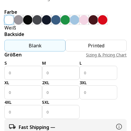
Farbe
Weiß
Backside
Blank
Printed
Größen
Sizing & Pricing Chart
S
M
L
XL
2XL
3XL
4XL
5XL
Fast Shipping —