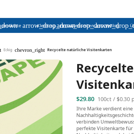
_down
arrow_drop_down
arrow_drop_down
arrow_drop_
gprodukte
Kleidung
Webseiten
Blog
Ü
t
chevron_right
Eckig
Recycelte natürliche Visitenkarten
Recycelte
Visitenka
$29.80
100
ct /
$0.30
p
Ihre Marke verdient eine 
Nachhaltigkeitsgeschichte
verbinden Umweltbewusst
perfekte Visitenkarte fü