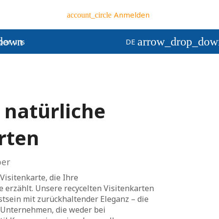
Anmelden
account_circle
down
arrow_drop_dow
ber uns
DE
 natürliche
rten
er
Visitenkarte, die Ihre
 erzählt. Unsere recycelten Visitenkarten
sein mit zurückhaltender Eleganz – die
r Unternehmen, die weder bei