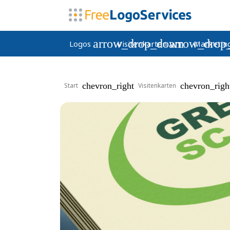
arrow_drop_down
arrow_drop
Logos
Visitenkarten
Marketin
chevron_right
chevron_righ
Start
Visitenkarten