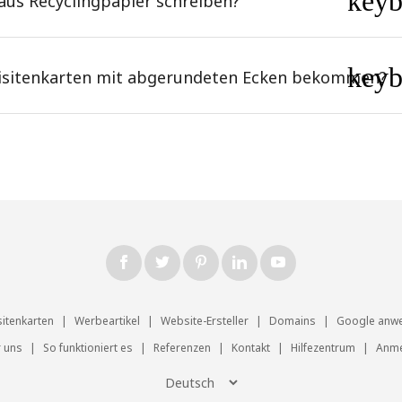
key
 aus Recyclingpapier schreiben?
key
 Visitenkarten mit abgerundeten Ecken bekommen?
sitenkarten
|
Werbeartikel
|
Website-Ersteller
|
Domains
|
Google anw
 uns
|
So funktioniert es
|
Referenzen
|
Kontakt
|
Hilfezentrum
|
Anme