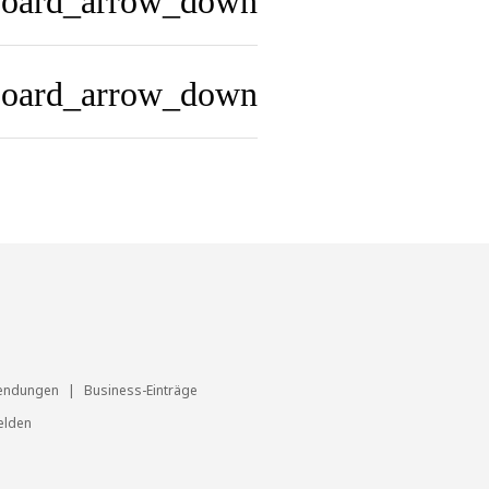
board_arrow_down
board_arrow_down
endungen
|
Business-Einträge
lden