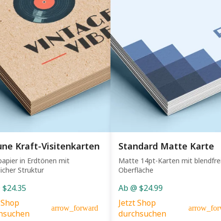
ne Kraft-Visitenkarten
Standard Matte Karte
papier in Erdtönen mit
Matte 14pt-Karten mit blendfre
licher Struktur
Oberfläche
 $24.35
Ab @ $24.99
t Shop
Jetzt Shop
arrow_forward
arrow_for
hsuchen
durchsuchen