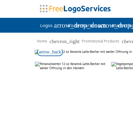
arrow_drop_down
arrow_drop
Logos
Visitenkarten
Marketin
chevron_right
chev
Home
Promotional Products
arrow_back