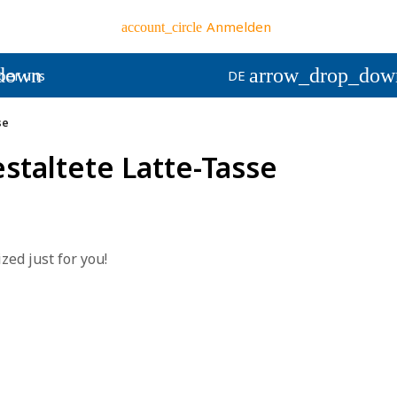
Anmelden
account_circle
down
arrow_drop_dow
ber uns
DE
se
estaltete Latte-Tasse
zed just for you!