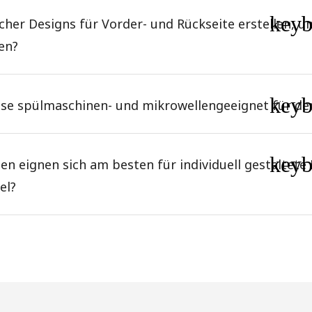
key
cher Designs für Vorder- und Rückseite erstellen, u
en?
key
asse spülmaschinen- und mikrowellengeeignet für de
key
en eignen sich am besten für individuell gestaltete
el?