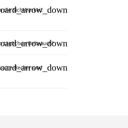
board_arrow_down
m die Sichtbarkeit
board_arrow_down
n täglichen Gebrauch?
board_arrow_down
 Latte-Becher und