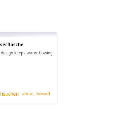
serflasche
p design keeps water flowing
chsuchen
arrow_forward