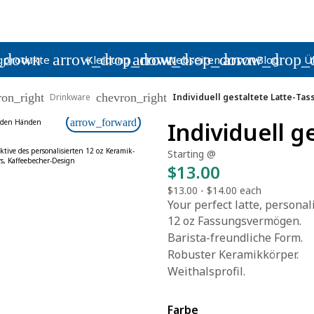
_down
arrow_drop_down
arrow_drop_down
arrow_drop_
gprodukte
Kleidung
Webseiten
Blog
Ü
ron_right
chevron_right
Drinkware
Individuell gestaltete Latte-Tas
arrow_forward
Individuell g
Starting @
$13.00
$13.00
-
$14.00
each
Your perfect latte, personali
12 oz Fassungsvermögen.
Barista-freundliche Form.
Robuster Keramikkörper.
Weithalsprofil.
Farbe