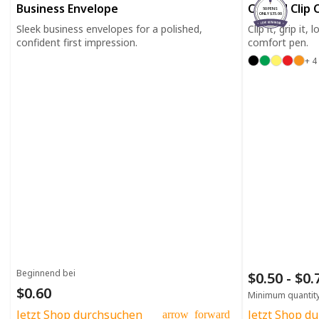
Business Envelope
Curved Clip 
50 PENS
ONLY $35.00
Sleek business envelopes for a polished,
Clip it, grip it,
confident first impression.
comfort pen.
+ 4
Beginnend bei
$0.50 - $0
$0.60
Minimum quantit
Jetzt Shop durchsuchen
Jetzt Shop d
arrow_forward