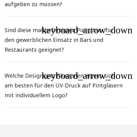
aufgeben zu müssen?
keyboard_arrow_down
Sind diese maßgefertigten Pintgläser für
den gewerblichen Einsatz in Bars und
Restaurants geeignet?
keyboard_arrow_down
Welche Designspezifikationen eignen sich
am besten für den UV-Druck auf Pintgläsern
mit individuellem Logo?