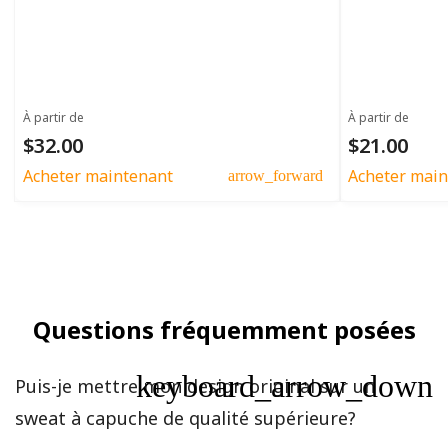
À partir de
À partir de
$32.00
$21.00
Acheter maintenant
Acheter main
arrow_forward
Questions fréquemment posées
keyboard_arrow_down
Puis-je mettre mon design original sur un
sweat à capuche de qualité supérieure?