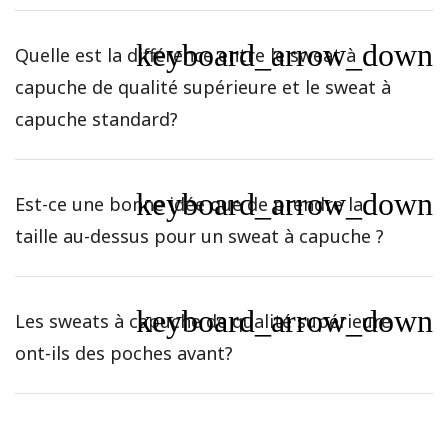
keyboard_arrow_down
Quelle est la différence entre le sweat à
capuche de qualité supérieure et le sweat à
capuche standard?
keyboard_arrow_down
Est-ce une bonne idée que de prendre la
taille au-dessus pour un sweat à capuche ?
keyboard_arrow_down
Les sweats à capuche de qualité supérieure
ont-ils des poches avant?