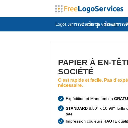
arrow_drop_down
arro
Logos
Cartes de visite
P
PAPIER À EN-TÊT
SOCIÉTÉ
C'est rapide et facile. Pas d'exp
nécessaire.
Expédition et Manutention
GRATU
STANDARD
8.50'' x 10.98'' Taille
tête
Impression couleurs
HAUTE
quali