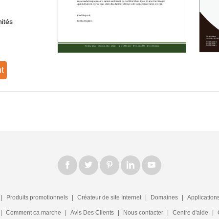
ités
t
|
Produits promotionnels
|
Créateur de site Internet
|
Domaines
|
Application
|
Comment ca marche
|
Avis Des Clients
|
Nous contacter
|
Centre d'aide
|