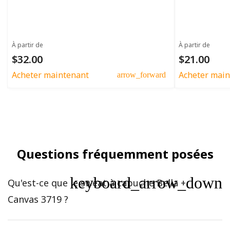
À partir de
À partir de
$32.00
$21.00
Acheter maintenant
Acheter main
arrow_forward
Questions fréquemment posées
keyboard_arrow_down
Qu'est-ce que le sweat à capuche Bella +
Canvas 3719 ?