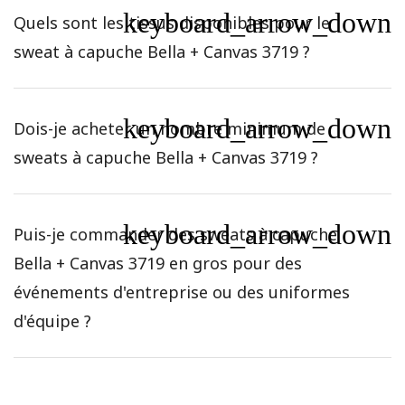
keyboard_arrow_down
Quels sont les tissus disponibles pour le
sweat à capuche Bella + Canvas 3719 ?
keyboard_arrow_down
Dois-je acheter un nombre minimum de
sweats à capuche Bella + Canvas 3719 ?
keyboard_arrow_down
Puis-je commander des sweats à capuche
Bella + Canvas 3719 en gros pour des
événements d'entreprise ou des uniformes
d'équipe ?