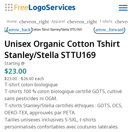
chevron_right
chevron_right
chevron
Home
Apparel
T-shirts
arrow_back
arrow_forward
Unisex Organic Cotton Tshirt
Stanley/Stella STTU169
Starting @
$23.00
$23.00
-
$26.00
each
T-shirt coton biologique
T-shirts 100 % coton biologique certifié GOTS, cultivé
sans pesticides ni OGM.
T-shirts Stanley/Stella certifiés éthiques : GOTS, OCS,
OEKO-TEX, approuvés par PETA.
Tailles unisexes inclusives S-5XL, t-shirts
personnalisés confortables avec coutures latérales.