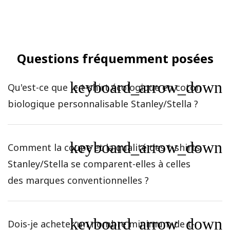
Questions fréquemment posées
keyboard_arrow_down
Qu'est-ce que le t-shirt écologique en coton
biologique personnalisable Stanley/Stella ?
keyboard_arrow_down
Comment la coupe et la qualité des t-shirts
Stanley/Stella se comparent-elles à celles
des marques conventionnelles ?
keyboard_arrow_down
Dois-je acheter un nombre minimum de t-