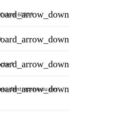
board_arrow_down
Colors 6030 ?
board_arrow_down
?
board_arrow_down
oche ?
board_arrow_down
ts d'entreprise ou des