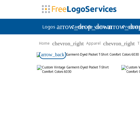
arrow_drop_down
arrow_dr
Logos
Cartes de visite
Produit
chevron_right
chevron_right
Home
Apparel
T
arrow_back