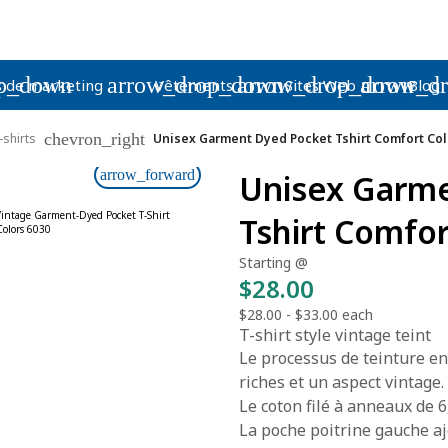
op_down
arrow_drop_down
arrow_drop_down
arrow_d
s de marketing
Vêtements
Sites Web
Blog
chevron_right
-shirts
Unisex Garment Dyed Pocket Tshirt Comfort Col
arrow_forward
Unisex Garm
Tshirt Comfor
Starting @
$28.00
$28.00
-
$33.00
each
T-shirt style vintage teint
Le processus de teinture en 
riches et un aspect vintage.
Le coton filé à anneaux de 6,
La poche poitrine gauche aj