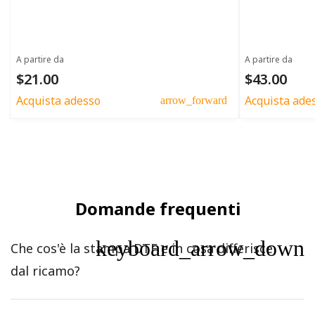
A partire da
A partire da
$21.00
$43.00
Acquista adesso
Acquista ade
arrow_forward
Domande frequenti
keyboard_arrow_down
Che cos'è la stampa DTF e in cosa differisce
dal ricamo?