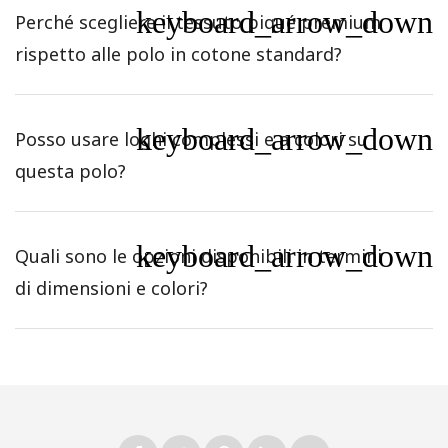
keyboard_arrow_down
Perché scegliere il tessuto piqué premium
rispetto alle polo in cotone standard?
keyboard_arrow_down
Posso usare loghi complessi e a colori su
questa polo?
keyboard_arrow_down
Quali sono le opzioni disponibili in termini
di dimensioni e colori?