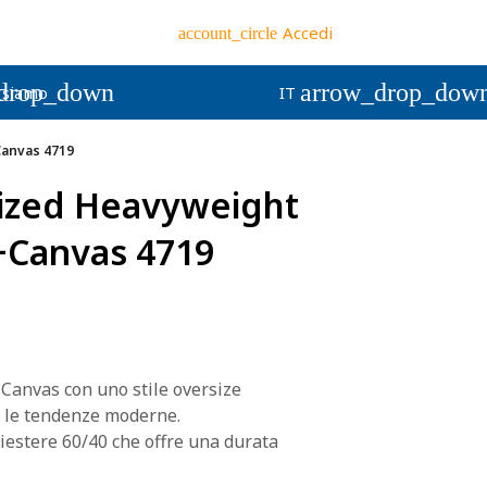
Accedi
account_circle
drop_down
arrow_drop_dow
 siamo
IT
Canvas 4719
ized Heavyweight
+Canvas 4719
 Canvas con uno stile oversize
 le tendenze moderne.
iestere 60/40 che offre una durata