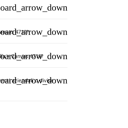
board_arrow_down
board_arrow_down
Canvas 4719?
board_arrow_down
la + Canvas 4719?
board_arrow_down
enti aziendali o divise