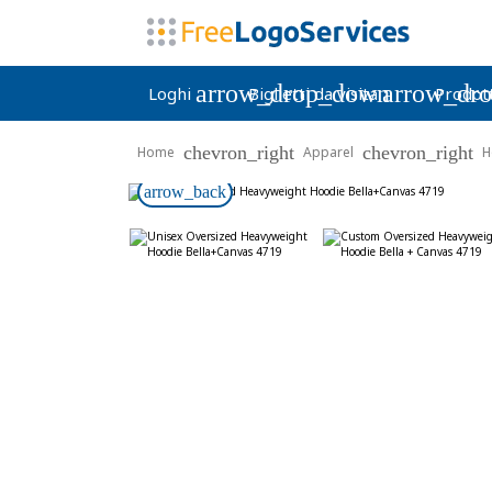
arrow_drop_down
arrow_dr
Loghi
Biglietti da visita
Prodott
chevron_right
chevron_right
Home
Apparel
H
arrow_back