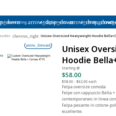
op_down
arrow_drop_down
arrow_drop_down
arrow_
i di marketing
Abbigliamento
Siti Web
Chi
chevron_right
oodies
Unisex Oversized Heavyweight Hoodie Bella+
arrow_forward
Unisex Overs
Hoodie Bella
Starting @
$58.00
$58.00
-
$62.00
each
Felpa oversize comoda
Felpe con cappuccio Bella +
contemporaneo in linea con
Felpa pesante in cotone-pol
eccellente.