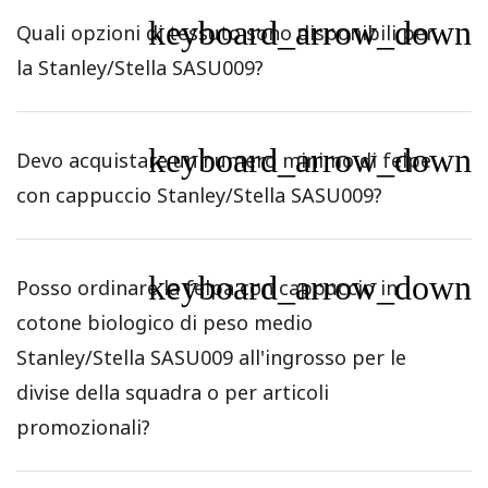
keyboard_arrow_down
Quali opzioni di tessuto sono disponibili per
la Stanley/Stella SASU009?
keyboard_arrow_down
Devo acquistare un numero minimo di felpe
con cappuccio Stanley/Stella SASU009?
keyboard_arrow_down
Posso ordinare la felpa con cappuccio in
cotone biologico di peso medio
Stanley/Stella SASU009 all'ingrosso per le
divise della squadra o per articoli
promozionali?