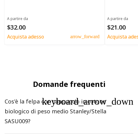
A partire da
A partire da
$32.00
$21.00
Acquista adesso
Acquista ade
arrow_forward
Domande frequenti
keyboard_arrow_down
Cos'è la felpa con cappuccio in cotone
biologico di peso medio Stanley/Stella
SASU009?