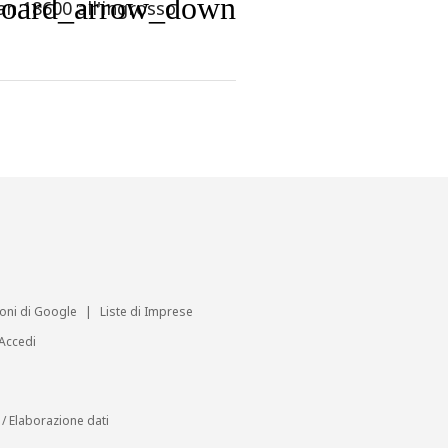
board_arrow_down
an 18600 all'ingrosso
ioni di Google
|
Liste di Imprese
Accedi
/
Elaborazione dati