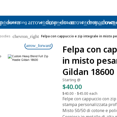
op_down
arrow_drop_down
arrow_drop_down
arrow_
i di marketing
Abbigliamento
Siti Web
Chi
chevron_right
oodies
Felpa con cappuccio e zip integrale in misto p
arrow_forward
Felpa con cap
in misto pesa
Gildan 18600
Starting @
$40.00
$40.00
-
$45.00
each
Felpe con cappuccio con zip i
stampa personalizzata prof
Misto 50/50 di cotone e poli
Cerniera in metallo di alta