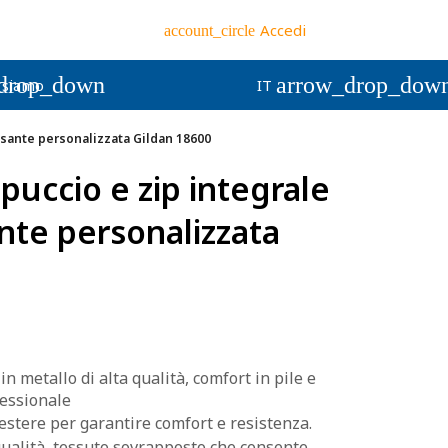
Accedi
account_circle
drop_down
arrow_drop_dow
 siamo
IT
esante personalizzata Gildan 18600
puccio e zip integrale
nte personalizzata
n metallo di alta qualità, comfort in pile e
essionale
estere per garantire comfort e resistenza.
 qualità, tessuto sovrapposto che consente