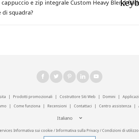
key
n cappuccio e zip integrale Custom Heavy Blend Gild
e di squadra?
sita
|
Prodotti promozionali
|
Costruttore Siti Web
|
Domini
|
Applicaz
iamo
|
Come funziona
|
Recensioni
|
Contattaci
|
Centro assistenza
|
ervices
Informativa sui cookie
/
Informativa sulla Privacy
/
Condizioni di utilizzo