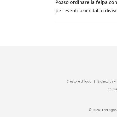
Posso ordinare la felpa co
per eventi aziendali o divis
Creatore di logo
|
Biglietti da vi
Chi s
© 2026 FreeLogoS