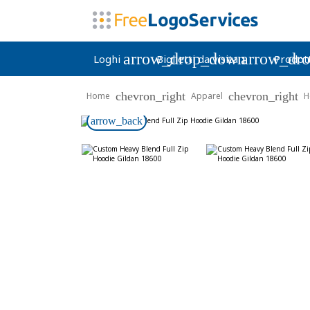
arrow_drop_down
arrow_dr
Loghi
Biglietti da visita
Prodott
chevron_right
chevron_right
Home
Apparel
H
arrow_back