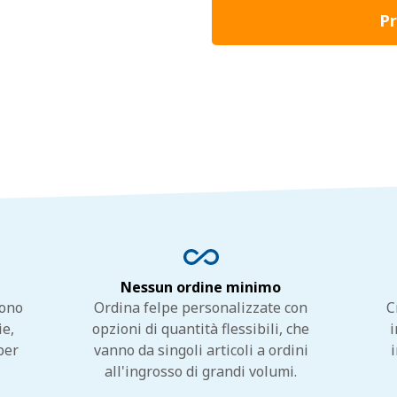
Pr
Nessun ordine minimo
sono
Ordina felpe personalizzate con
C
ie,
opzioni di quantità flessibili, che
i
per
vanno da singoli articoli a ordini
all'ingrosso di grandi volumi.