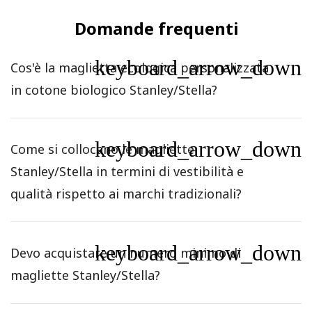
Domande frequenti
keyboard_arrow_down
Cos'è la maglietta ecologica personalizzata
in cotone biologico Stanley/Stella?
keyboard_arrow_down
Come si collocano le magliette
Stanley/Stella in termini di vestibilità e
qualità rispetto ai marchi tradizionali?
keyboard_arrow_down
Devo acquistare un numero minimo di
magliette Stanley/Stella?