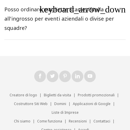
keyboard_arrow_down
Posso ordinare magliette Stanley/Stella
all'ingrosso per eventi aziendali o divise per
squadre?
Creatore di logo
|
Biglietti da visita
|
Prodotti promozionali
|
Costruttore Siti Web
|
Domini
|
Applicazioni di Google
|
Liste di Imprese
Chi siamo
|
Come funziona
|
Recensioni
|
Contattaci
|
Centro assistenza
|
Accedi