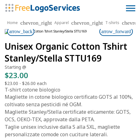
chevron_right
chevron_right
chevron
Home
Apparel
T-shirts
arrow_back
arrow_forward
Unisex Organic Cotton Tshirt
Stanley/Stella STTU169
Starting @
$23.00
$23.00
-
$26.00
each
T-shirt cotone biologico
Magliette in cotone biologico certificato GOTS al 100%,
coltivato senza pesticidi né OGM.
Magliette Stanley/Stella certificate eticamente: GOTS,
OCS, OEKO-TEX, approvate dalla PETA.
Taglie unisex inclusive dalla S alla 5XL, magliette
personalizzate comode con cuciture laterali.