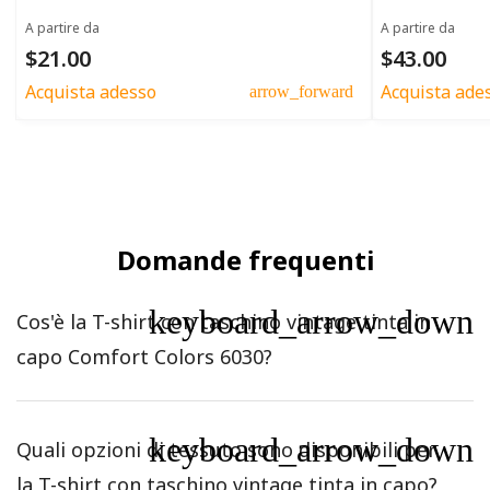
A partire da
A partire da
$21.00
$43.00
Acquista adesso
Acquista ade
arrow_forward
Domande frequenti
keyboard_arrow_down
Cos'è la T-shirt con taschino vintage tinta in
capo Comfort Colors 6030?
keyboard_arrow_down
Quali opzioni di tessuto sono disponibili per
la T-shirt con taschino vintage tinta in capo?