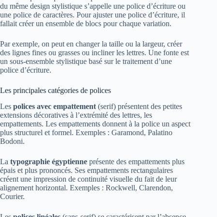
du même design stylistique s’appelle une police d’écriture ou
une police de caractères. Pour ajuster une police d’écriture, il
fallait créer un ensemble de blocs pour chaque variation.
Par exemple, on peut en changer la taille ou la largeur, créer
des lignes fines ou grasses ou incliner les lettres. Une fonte est
un sous-ensemble stylistique basé sur le traitement d’une
police d’écriture.
Les principales catégories de polices
Les
polices avec empattement
(serif) présentent des petites
extensions décoratives à l’extrémité des lettres, les
empattements. Les empattements donnent à la police un aspect
plus structurel et formel. Exemples : Garamond, Palatino
Bodoni.
La
typographie égyptienne
présente des empattements plus
épais et plus prononcés. Ses empattements rectangulaires
créent une impression de continuité visuelle du fait de leur
alignement horizontal. Exemples : Rockwell, Clarendon,
Courier.
Les
polices linéales
(sans-serif) se caractérisent par l’absence