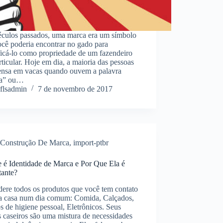
éculos passados, uma marca era um símbolo
cê poderia encontrar no gado para
ficá-lo como propriedade de um fazendeiro
ticular. Hoje em dia, a maioria das pessoas
ensa em vacas quando ouvem a palavra
ca” ou…
flsadmin
7 de novembro de 2017
Construção De Marca
,
import-ptbr
 é Identidade de Marca e Por Que Ela é
tante?
ere todos os produtos que você tem contato
a casa num dia comum: Comida, Calçados,
s de higiene pessoal, Eletrônicos. Seus
s caseiros são uma mistura de necessidades