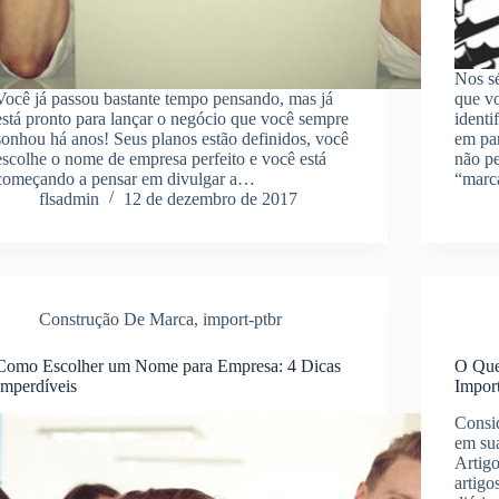
Nos s
Você já passou bastante tempo pensando, mas já
que vo
está pronto para lançar o negócio que você sempre
identi
sonhou há anos! Seus planos estão definidos, você
em par
escolhe o nome de empresa perfeito e você está
não p
começando a pensar em divulgar a…
“mar
flsadmin
12 de dezembro de 2017
Construção De Marca
,
import-ptbr
Como Escolher um Nome para Empresa: 4 Dicas
O Que
Imperdíveis
Impor
Consid
em su
Artigo
artigo