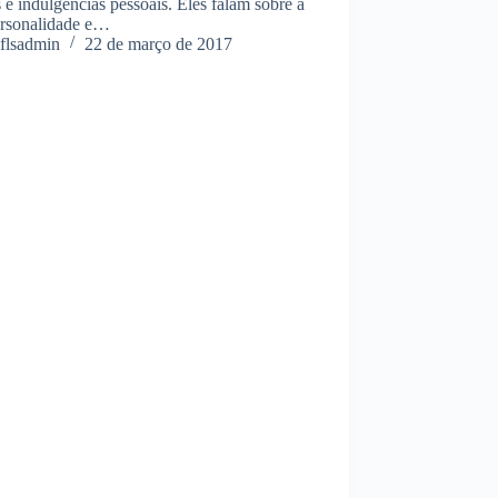
s e indulgências pessoais. Eles falam sobre a
ersonalidade e…
flsadmin
22 de março de 2017