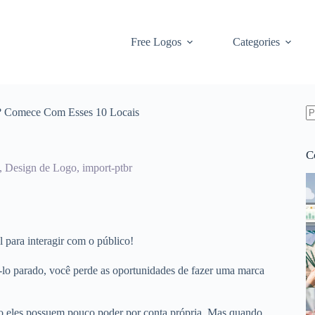
Free Logos
Categories
? Comece Com Esses 10 Locais
S
re
C
,
Design de Logo
,
import-ptbr
l para interagir com o público!
lo parado, você perde as oportunidades de fazer uma marca
ão eles possuem pouco poder por conta própria. Mas quando