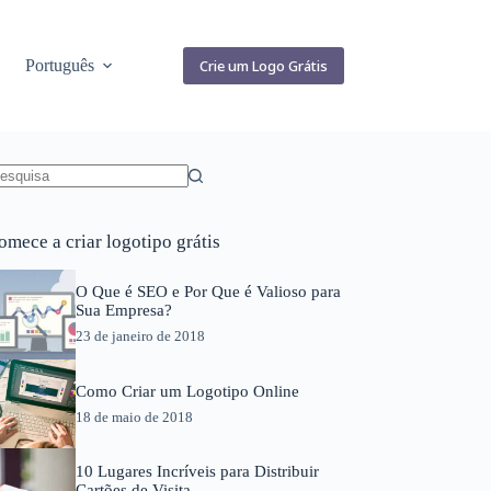
Português
Crie um Logo Grátis
em
sultados
omece a criar logotipo grátis
O Que é SEO e Por Que é Valioso para
Sua Empresa?
23 de janeiro de 2018
Como Criar um Logotipo Online
18 de maio de 2018
10 Lugares Incríveis para Distribuir
Cartões de Visita