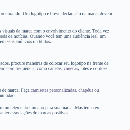
 procurando. Um logotipo e breve declaração da marca devem
os visuais da marca com o envolvimento do cliente. Toda vez
eeds de notícias. Quando você tem uma audiência leal, um
rem seus anúncios ou títulos.
dos, procure maneiras de colocar seu logotipo na frente de
usam com frequência, como canetas,
canecas
, totes e cordões.
es de marca. Faça
camisetas personalizadas, chapéus ou
multidão.
azem um elemento humano para sua marca. Mas tenha em
anter associações de marcas positivas.