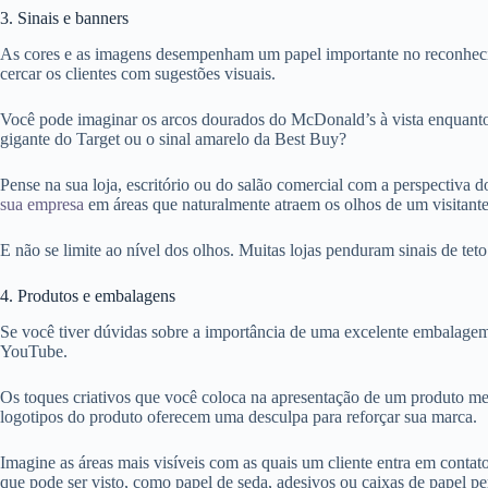
3. Sinais e banners
As cores e as imagens desempenham um papel importante no reconhecim
cercar os clientes com sugestões visuais.
Você pode imaginar os arcos dourados do McDonald’s à vista enquanto 
gigante do Target ou o sinal amarelo da Best Buy?
Pense na sua loja, escritório ou do salão comercial com a perspectiva do
sua empresa
em áreas que naturalmente atraem os olhos de um visitante
E não se limite ao nível dos olhos. Muitas lojas penduram sinais de te
4. Produtos e embalagens
Se você tiver dúvidas sobre a importância de uma excelente embalagem
YouTube.
Os toques criativos que você coloca na apresentação de um produto me
logotipos do produto oferecem uma desculpa para reforçar sua marca.
Imagine as áreas mais visíveis com as quais um cliente entra em contat
que pode ser visto, como papel de seda, adesivos ou caixas de papel pe