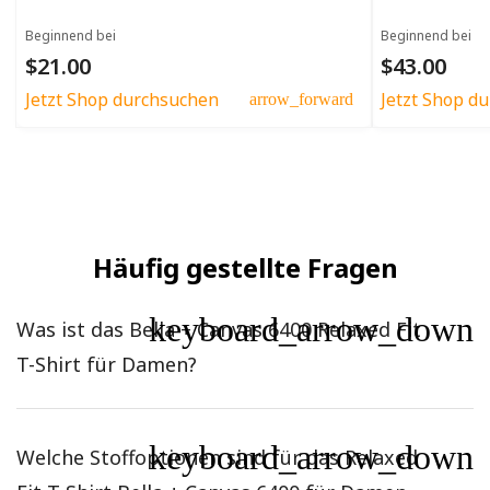
Beginnend bei
Beginnend bei
$21.00
$43.00
Jetzt Shop durchsuchen
Jetzt Shop d
arrow_forward
Häufig gestellte Fragen
keyboard_arrow_down
Was ist das Bella + Canvas 6400 Relaxed Fit
T-Shirt für Damen?
keyboard_arrow_down
Welche Stoffoptionen sind für das Relaxed