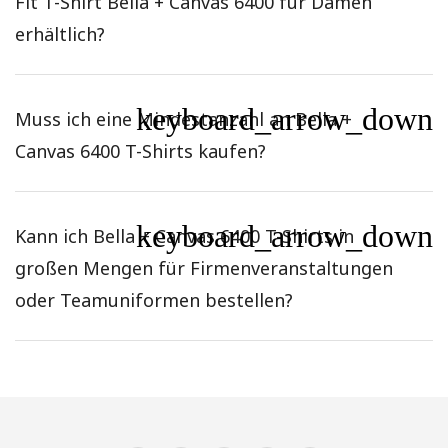
Fit T-Shirt Bella + Canvas 6400 für Damen
erhältlich?
keyboard_arrow_down
Muss ich eine Mindestanzahl an Bella +
Canvas 6400 T-Shirts kaufen?
keyboard_arrow_down
Kann ich Bella + Canvas 6400 T-Shirts in
großen Mengen für Firmenveranstaltungen
oder Teamuniformen bestellen?