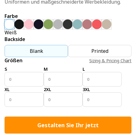
Uniformen und maßgeschneiderte Werbekleidung.
Farbe
Weiß
Backside
Blank
Printed
Größen
Sizing & Pricing Chart
S
M
L
XL
2XL
3XL
Gestalten Sie Ihr jetzt