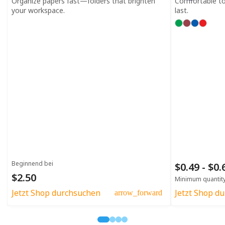
Organize papers fast—folders that brighten
Comfortable to h
your workspace.
last.
Beginnend bei
$0.49 - $0
$2.50
Minimum quantit
Jetzt Shop durchsuchen
Jetzt Shop d
arrow_forward