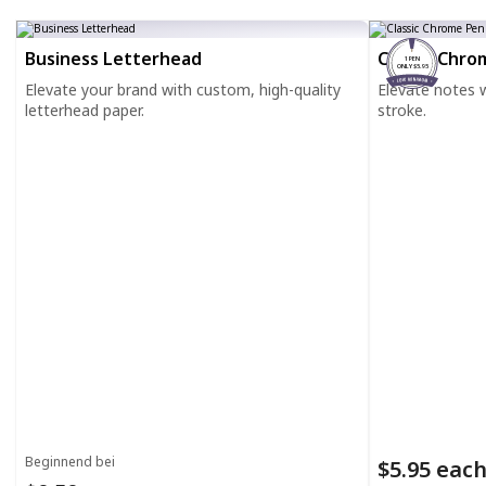
Business Letterhead
Classic Chro
1 PEN
ONLY $5.95
Elevate your brand with custom, high-quality
Elevate notes wi
letterhead paper.
stroke.
Beginnend bei
$5.95 eac