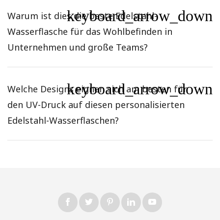
keyboard_arrow_down
Warum ist dies die beste Edelstahl-
Wasserflasche für das Wohlbefinden in
Unternehmen und große Teams?
keyboard_arrow_down
Welche Designs eignen sich am besten für
den UV-Druck auf diesen personalisierten
Edelstahl-Wasserflaschen?