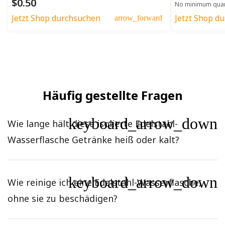
$0.50
No minimum quan
Jetzt Shop durchsuchen
Jetzt Shop d
arrow_forward
Häufig gestellte Fragen
keyboard_arrow_down
Wie lange hält diese isolierte Edelstahl-
Wasserflasche Getränke heiß oder kalt?
keyboard_arrow_down
Wie reinige ich eine Edelstahl-Wasserflasche,
ohne sie zu beschädigen?