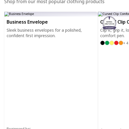
Shop from our most popular clothing products
Business Envelope
Curved Clip 
50 PENS
ONLY $35.00
Sleek business envelopes for a polished,
Clip it, grip it,
confident first impression.
comfort pen.
+ 4
Beginnend bei