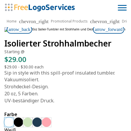
chevron_right
chevron_right
Home
Promotional Products
Drin
arrow_back
arrow_forward
Isolierter Strohhalmbecher
Starting @
$29.00
$29.00
-
$30.00
each
Sip in style with this spill-proof insulated tumbler.
Vakuumisoliert.
Strohdeckel-Design.
20 oz, 5 Farben.
UV-beständiger Druck.
Farbe
Weiß