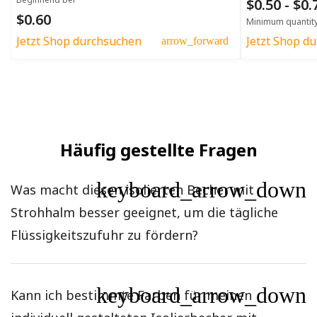
$0.50 - $0
$0.60
Minimum quantit
Jetzt Shop durchsuchen
Jetzt Shop d
arrow_forward
Häufig gestellte Fragen
keyboard_arrow_down
Was macht diesen isolierten Becher mit
Strohhalm besser geeignet, um die tägliche
Flüssigkeitszufuhr zu fördern?
keyboard_arrow_down
Kann ich bestimmte Farben für meinen