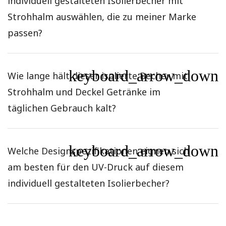
individuell gestalteten Isolierbecher mit
Strohhalm auswählen, die zu meiner Marke
passen?
keyboard_arrow_down
Wie lange hält dieser isolierte Becher mit
Strohhalm und Deckel Getränke im
täglichen Gebrauch kalt?
keyboard_arrow_down
Welche Designspezifikationen eignen sich
am besten für den UV-Druck auf diesem
individuell gestalteten Isolierbecher?