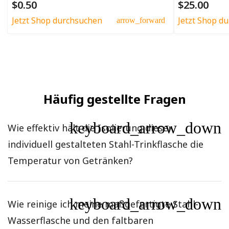
$0.50
$25.00
Jetzt Shop durchsuchen
Jetzt Shop d
arrow_forward
Häufig gestellte Fragen
keyboard_arrow_down
Wie effektiv hält die Isolierung dieser
individuell gestalteten Stahl-Trinkflasche die
Temperatur von Getränken?
keyboard_arrow_down
Wie reinige ich meine maßgefertigte Stahl-
Wasserflasche und den faltbaren