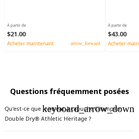
À partir de
À partir de
$21.00
$43.00
Acheter maintenant
Acheter main
arrow_forward
Questions fréquemment posées
keyboard_arrow_down
Qu'est-ce que le sweat à capuche Champion
Double Dry® Athletic Heritage ?