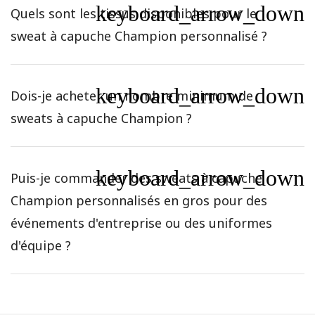
keyboard_arrow_down
Quels sont les tissus disponibles pour le
sweat à capuche Champion personnalisé ?
keyboard_arrow_down
Dois-je acheter un nombre minimum de
sweats à capuche Champion ?
keyboard_arrow_down
Puis-je commander des sweats à capuche
Champion personnalisés en gros pour des
événements d'entreprise ou des uniformes
d'équipe ?