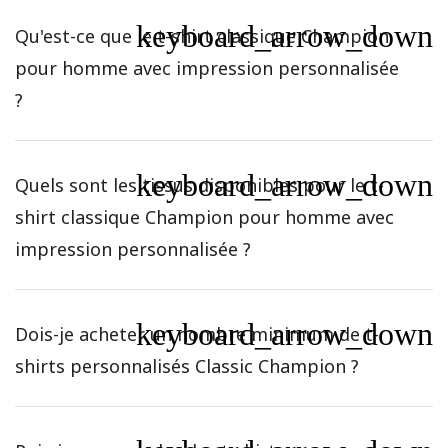
keyboard_arrow_down
Qu'est-ce que le t-shirt classique Champion
pour homme avec impression personnalisée
?
keyboard_arrow_down
Quels sont les tissus disponibles pour le t-
shirt classique Champion pour homme avec
impression personnalisée ?
keyboard_arrow_down
Dois-je acheter un nombre minimum de t-
shirts personnalisés Classic Champion ?