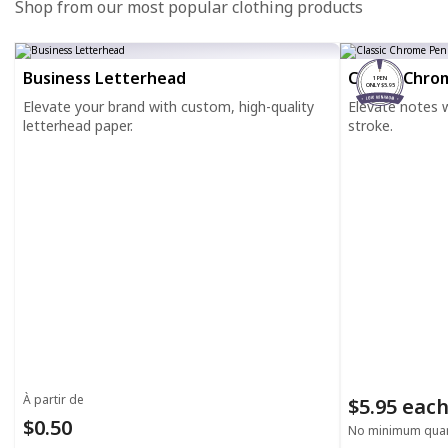
Shop from our most popular clothing products
Business Letterhead
Classic Chro
1 PEN
ONLY $5.95
Elevate your brand with custom, high-quality
Elevate notes wi
letterhead paper.
stroke.
À partir de
$5.95 eac
$0.50
No minimum quan