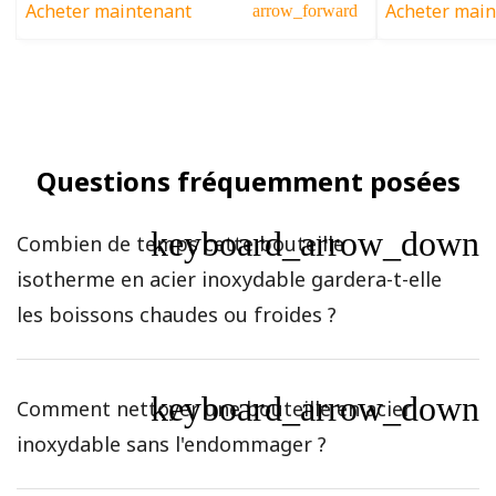
Acheter maintenant
Acheter main
arrow_forward
Questions fréquemment posées
keyboard_arrow_down
Combien de temps cette bouteille
isotherme en acier inoxydable gardera-t-elle
les boissons chaudes ou froides ?
keyboard_arrow_down
Comment nettoyer une bouteille en acier
inoxydable sans l'endommager ?