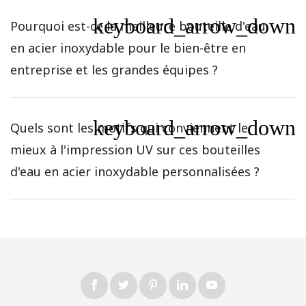
keyboard_arrow_down
Pourquoi est-ce la meilleure bouteille d'eau
en acier inoxydable pour le bien-être en
entreprise et les grandes équipes ?
keyboard_arrow_down
Quels sont les motifs qui conviennent le
mieux à l'impression UV sur ces bouteilles
d'eau en acier inoxydable personnalisées ?