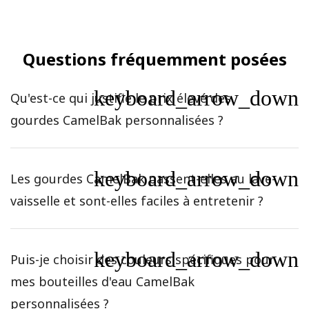
Questions fréquemment posées
keyboard_arrow_down
Qu'est-ce qui justifie le prix élevé des
gourdes CamelBak personnalisées ?
keyboard_arrow_down
Les gourdes CamelBak passent-elles au lave-
vaisselle et sont-elles faciles à entretenir ?
keyboard_arrow_down
Puis-je choisir des couleurs spécifiques pour
mes bouteilles d'eau CamelBak
personnalisées ?