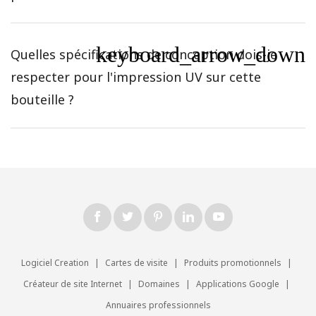
keyboard_arrow_down
Quelles spécifications de conception dois-je
respecter pour l'impression UV sur cette
bouteille ?
Logiciel Creation
|
Cartes de visite
|
Produits promotionnels
|
Créateur de site Internet
|
Domaines
|
Applications Google
|
Annuaires professionnels