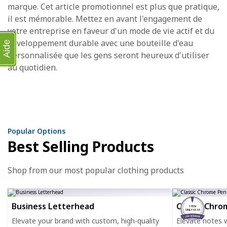
marque. Cet article promotionnel est plus que pratique,
il est mémorable. Mettez en avant l'engagement de
votre entreprise en faveur d'un mode de vie actif et du
développement durable avec une bouteille d'eau
Aide
personnalisée que les gens seront heureux d'utiliser
au quotidien.
Popular Options
Best Selling Products
Shop from our most popular clothing products
Business Letterhead
Classic Chro
1 PEN
ONLY $5.95
Elevate your brand with custom, high-quality
Elevate notes wi