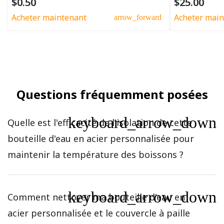
$0.50
$25.00
Acheter maintenant
Acheter main
arrow_forward
Questions fréquemment posées
keyboard_arrow_down
Quelle est l'efficacité de l'isolation de cette
bouteille d'eau en acier personnalisée pour
maintenir la température des boissons ?
keyboard_arrow_down
Comment nettoyer ma bouteille d'eau en
acier personnalisée et le couvercle à paille