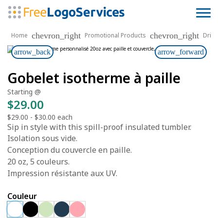
chevron_right
chevron_right
Home
Promotional Products
Drin
arrow_back
arrow_forward
Gobelet isotherme à paille
Starting @
$29.00
$29.00
-
$30.00
each
Sip in style with this spill-proof insulated tumbler.
Isolation sous vide.
Conception du couvercle en paille.
20 oz, 5 couleurs.
Impression résistante aux UV.
Couleur