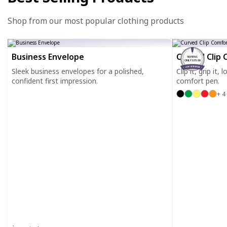
Shop from our most popular clothing products
Business Envelope
Curved Clip 
50 PENS
ONLY $35.00
Sleek business envelopes for a polished,
Clip it, grip it,
confident first impression.
comfort pen.
+ 4