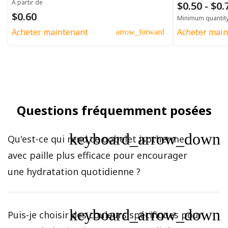
À partir de
$0.50 - $0
$0.60
Minimum quantit
Acheter maintenant
Acheter main
arrow_forward
Questions fréquemment posées
keyboard_arrow_down
Qu'est-ce qui rend ce gobelet isotherme
avec paille plus efficace pour encourager
une hydratation quotidienne ?
keyboard_arrow_down
Puis-je choisir des couleurs spécifiques pour