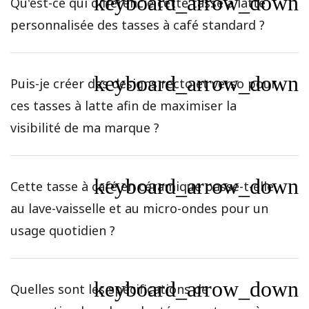
keyboard_arrow_down
Qu'est-ce qui différencie cette tasse à latte
personnalisée des tasses à café standard ?
keyboard_arrow_down
Puis-je créer des designs recto et verso pour
ces tasses à latte afin de maximiser la
visibilité de ma marque ?
keyboard_arrow_down
Cette tasse à café en céramique passe-t-elle
au lave-vaisselle et au micro-ondes pour un
usage quotidien ?
keyboard_arrow_down
Quelles sont les spécifications de