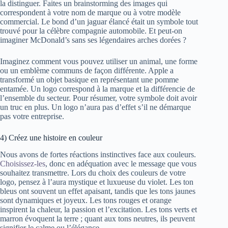
la distinguer. Faites un brainstorming des images qui
correspondent à votre nom de marque ou à votre modèle
commercial. Le bond d’un jaguar élancé était un symbole tout
trouvé pour la célèbre compagnie automobile. Et peut-on
imaginer McDonald’s sans ses légendaires arches dorées ?
Imaginez comment vous pouvez utiliser un animal, une forme
ou un emblème communs de façon différente. Apple a
transformé un objet basique en représentant une pomme
entamée. Un logo correspond à la marque et la différencie de
l’ensemble du secteur. Pour résumer, votre symbole doit avoir
un truc en plus. Un logo n’aura pas d’effet s’il ne démarque
pas votre entreprise.
4) Créez une histoire en couleur
Nous avons de fortes réactions instinctives face aux couleurs.
Choisissez-les
,
donc en adéquation avec le message que vous
souhaitez transmettre. Lors du choix des couleurs de votre
logo, pensez à l’aura mystique et luxueuse du violet. Les ton
bleus ont souvent un effet apaisant, tandis que les tons jaunes
sont dynamiques et joyeux. Les tons rouges et orange
inspirent la chaleur, la passion et l’excitation. Les tons verts et
marron évoquent la terre ; quant aux tons neutres, ils peuvent
signifier le calme ou l’élégance.