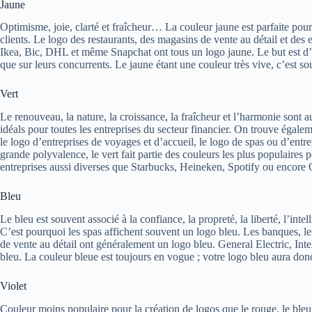
Jaune
Optimisme, joie, clarté et fraîcheur… La couleur jaune est parfaite pour
clients. Le logo des restaurants, des magasins de vente au détail et des
Ikea, Bic, DHL et même Snapchat ont tous un logo jaune. Le but est d’a
que sur leurs concurrents. Le jaune étant une couleur très vive, c’est s
Vert
Le renouveau, la nature, la croissance, la fraîcheur et l’harmonie sont 
idéals pour toutes les entreprises du secteur financier. On trouve égalem
le logo d’entreprises de voyages et d’accueil, le logo de spas ou d’entre
grande polyvalence, le vert fait partie des couleurs les plus populaires 
entreprises aussi diverses que Starbucks, Heineken, Spotify ou encore 
Bleu
Le bleu est souvent associé à la confiance, la propreté, la liberté, l’inte
C’est pourquoi les spas affichent souvent un logo bleu. Les banques, les
de vente au détail ont généralement un logo bleu. General Electric, I
bleu. La couleur bleue est toujours en vogue ; votre logo bleu aura don
Violet
Couleur moins populaire pour la création de logos que le rouge, le bleu ou