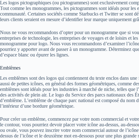
Les logos pictographiques (ou pictogrammes) sont exclusivement com
Tout comme les monogrammes, les pictogrammes sont idéals pour les entr
communauté. Certaines sociétés comme Starbucks et Twitter se sont déb
leurs clients seraient en mesure d’identifier leur marque uniquement grâ
Nous ne vous recommandons d’opter pour un monogramme que si vous 
entreprises de technologie, les entreprises de voyages et de loisirs et 
monogramme pour logo. Nous vous recommandons d’examiner l’icône de
pourriez y apporter avant de passer à un monogramme. Déterminez quel
d’espace blanc ou épurer les lignes.
Emblèmes
Les emblèmes sont des logos qui contiennent du texte enclos dans un
aussi de petites icônes, en général des formes géométriques, comme des c
emblèmes sont idéals pour les industries à marché de niche, telles que l’i
des activités de plein air. Le logo du Service des parcs nationaux des 
d’emblème. L’emblème de chaque parc national est composé du nom du p
l’intérieur d’une bordure géométrique.
Pour créer un emblème, commencez par votre nom commercial et votre 
le contour, vous pourriez devoir placer votre icône au-dessus, au-dessou
ou ovale, vous pouvez inscrire votre nom commercial autour de l’icône 
dessus de l’icône et le deuxième mot en-dessous pour une plus grande s