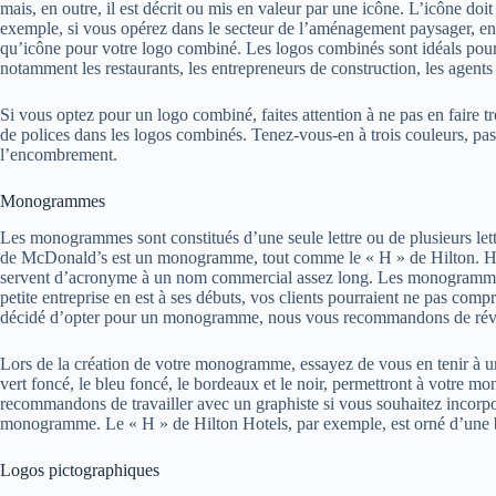
mais, en outre, il est décrit ou mis en valeur par une icône. L’icône doi
exemple, si vous opérez dans le secteur de l’aménagement paysager, envi
qu’icône pour votre logo combiné. Les logos combinés sont idéals pour t
notamment les restaurants, les entrepreneurs de construction, les agent
Si vous optez pour un logo combiné, faites attention à ne pas en faire tr
de polices dans les logos combinés. Tenez-vous-en à trois couleurs, pas pl
l’encombrement.
Monogrammes
Les monogrammes sont constitués d’une seule lettre ou de plusieurs le
de McDonald’s est un monogramme, tout comme le « H » de Hilton
servent d’acronyme à un nom commercial assez long. Les monogrammes 
petite entreprise en est à ses débuts, vos clients pourraient ne pas compr
décidé d’opter pour un monogramme, nous vous recommandons de révéle
Lors de la création de votre monogramme, essayez de vous en tenir à 
vert foncé, le bleu foncé, le bordeaux et le noir, permettront à votr
recommandons de travailler avec un graphiste si vous souhaitez incorpor
monogramme. Le « H » de Hilton Hotels, par exemple, est orné d’une 
Logos pictographiques