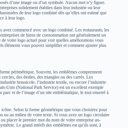
posés d’une image ou d’un symbole. Aucun mot n’y figure.
eprises solidement établies dans leur industrie ou leur
arrassées de leur logo combiné dès qu’elles ont estimé que
ce à leur logo.
avez commencé avec un logo combiné. Les restaurants, les
les entreprises de biens de consommation ont généralement un
 votre logo actuel pour voir quelles améliorations vous
s éléments vous pouvez simplifier et comment ajouter plus
e forme périmétrique. Souvent, les emblèmes comprennent
ercles, des étoiles, des triangles ou des carrés. Les
ndustrie brassicole, l’industrie textile, ou encore l’industrie
États-Unis (National Park Service) est un excellent exemple
arc et de l’image d’un site emblématique, le tout enserré à
icône. Selon la forme géométrique que vous choisirez pour
s ou au milieu de votre texte. Si vous avez un logo circulaire
ou placer le premier mot du nom de votre entreprise au-
ymétrie. Le grand intérêt des emblèmes est qu’ils sont, à