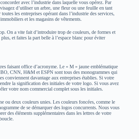
t concorder avec l’industrie dans laquelle vous opérez. Par
sagez d’utiliser un arbre, une fleur ou une feuille en tant
outes les entreprises opérant dans l’industrie des services,
s immobiliers et les magasins de vêtements.
op. On a vite fait d’introduire trop de couleurs, de formes et
us, et faites la part belle à l’espace blanc pour éviter
ttres faisant office d’acronyme. Le « M » jaune emblématique
. HBO, CNN, H&M et ESPN sont tous des monogrammes qui
conviennent davantage aux entreprises établies. Si votre
endre la signification des initiales de votre logo. Si vous avez
r votre nom commercial complet sous les initiales.
une ou deux couleurs unies. Les couleurs foncées, comme le
e monogramme de se démarquer des logos concurrents. Nous vous
er des éléments supplémentaires dans les lettres de votre
boucle.