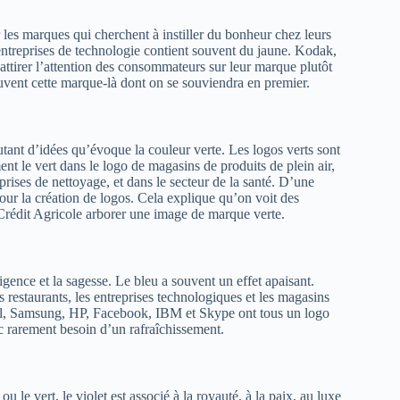
 les marques qui cherchent à instiller du bonheur chez leurs
 entreprises de technologie contient souvent du jaune. Kodak,
ttirer l’attention des consommateurs sur leur marque plutôt
ouvent cette marque-là dont on se souviendra en premier.
autant d’idées qu’évoque la couleur verte. Les logos verts sont
ent le vert dans le logo de magasins de produits de plein air,
prises de nettoyage, et dans le secteur de la santé. D’une
pour la création de logos. Cela explique qu’on voit des
Crédit Agricole arborer une image de marque verte.
lligence et la sagesse. Le bleu a souvent un effet apaisant.
 restaurants, les entreprises technologiques et les magasins
ntel, Samsung, HP, Facebook, IBM et Skype ont tous un logo
c rarement besoin d’un rafraîchissement.
 le vert, le violet est associé à la royauté, à la paix, au luxe