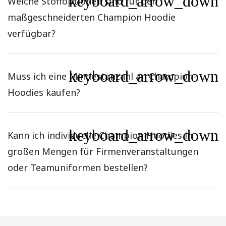
keyboard_arrow_down
Welche Stoffoptionen sind für den
maßgeschneiderten Champion Hoodie
verfügbar?
keyboard_arrow_down
Muss ich eine Mindestanzahl an Champion-
Hoodies kaufen?
keyboard_arrow_down
Kann ich individuelle Champion-Hoodies in
großen Mengen für Firmenveranstaltungen
oder Teamuniformen bestellen?