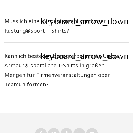
keyboard_arrow_down
Muss ich eine Mindestanzahl von Unter
Rüstung®Sport-T-Shirts?
keyboard_arrow_down
Kann ich bestellen benutzerdefinierte Under
Armour® sportliche T-Shirts in großen
Mengen für Firmenveranstaltungen oder
Teamuniformen?