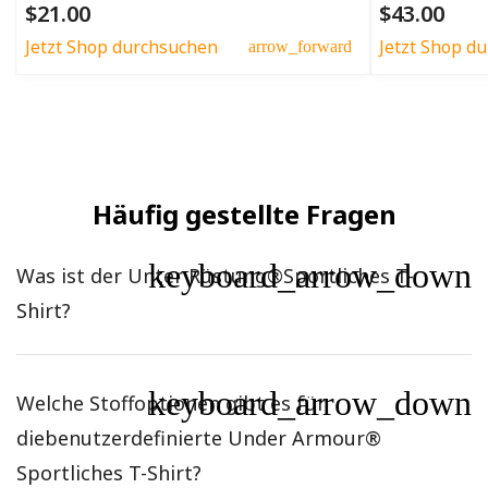
$21.00
$43.00
Jetzt Shop durchsuchen
Jetzt Shop d
arrow_forward
Häufig gestellte Fragen
keyboard_arrow_down
Was ist der Unter Rüstung®Sportliches T-
Shirt?
keyboard_arrow_down
Welche Stoffoptionen gibt es für
diebenutzerdefinierte Under Armour®
Sportliches T-Shirt?