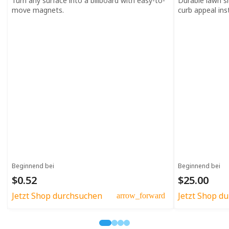
Turn any surface into a billboard with easy-to-
Durable lawn s
move magnets.
curb appeal inst
Beginnend bei
Beginnend bei
$0.52
$25.00
Jetzt Shop durchsuchen
Jetzt Shop d
arrow_forward