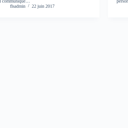
il communique…
person
flsadmin
22 juin 2017