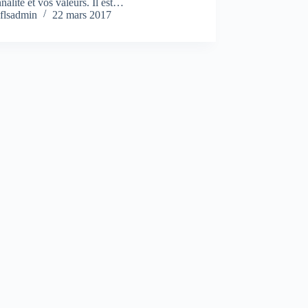
nalité et vos valeurs. Il est…
flsadmin
22 mars 2017