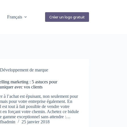
Français
Créer un logo gratuit
Développement de marque
elling marketing : 5 astuces pour
niquer avec vos clients
r à l’achat est épuisant, non seulement pour
mais pour votre entreprise également. En
 il est tout à fait possible de vendre votre
t en forçant votre chemin. Achetez ce bidule
de gamme exceptionnel sans attendre :…
flsadmin
25 janvier 2018