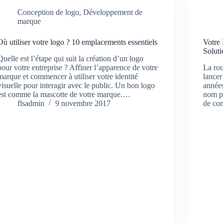
Conception de logo
,
Développement de
marque
Où utiliser votre logo ? 10 emplacements essentiels
Votre
Soluti
Quelle est l’étape qui suit la création d’un logo
pour votre entreprise ? Affiner l’apparence de votre
La rou
marque et commencer à utiliser votre identité
lancer
visuelle pour interagir avec le public. Un bon logo
années
est comme la mascotte de votre marque.…
nom pa
flsadmin
9 novembre 2017
de co