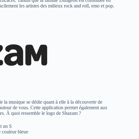
 efficaces. Tandis que la famille Dungeon est constituée en
e facilement les artistes des milieux rock and roll, emo et pop.
de la musique se dédie quant à elle à la découverte de
autour de vous. Cette application permet également aux
aires. À quoi ressemble le logo de Shazam ?
t un S
e couleur bleue